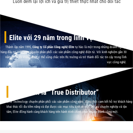
Luôn đem lại lợi ích và giá trị thiết thực nhất cho đối tác
Elite với 29 năm trong lĩnh vực phân phối
Thành lập năm 1995,
Công ty Cổ phần Công nghệ Elite
tự hào là một trong những doanh nghiệp
hàng đầu tại Việt Nam chuyên phân phối các sản phẩm công nghệ điện tử. Với kinh nghiệm gần 30
năm,
Elite
đã khẳng định vị thế vững chắc trên thị trường và trở thành đối tác tin cậy trong lĩnh
vực công nghệ.
Luôn luôn là “True Distributor”
Elite Technology chuyên phân phối các sản phẩm công nghệ, đồng thời cam kết hỗ trợ khách hàng
khai thác tối đa tiềm năng và đạt được các mục tiêu kinh doanh. Với sự chuyên nghiệp và tận
tâm, Elite đồng hành cùng khách hàng trên hành trình chinh phục những thành công mới.