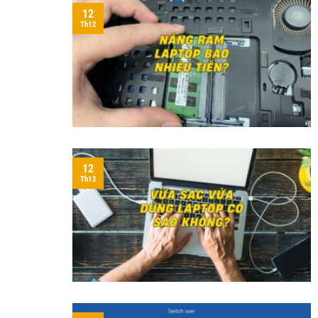
12
Th12
12
Th12