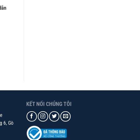
dẫn
KẾT NỐI CHÚNG TÔI
te
g 6, Gò