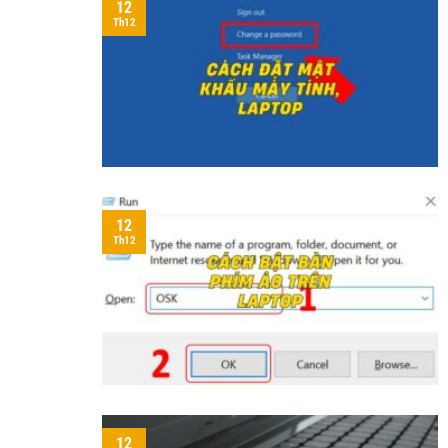
12
Th12
12
Th12
12