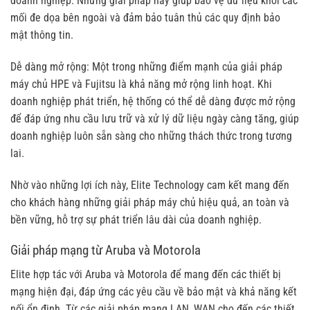
doanh nghiệp. Những giải pháp này giúp bảo vệ dữ liệu khỏi các
mối đe dọa bên ngoài và đảm bảo tuân thủ các quy định bảo
mật thông tin.
Dễ dàng mở rộng: Một trong những điểm mạnh của giải pháp
máy chủ HPE và Fujitsu là khả năng mở rộng linh hoạt. Khi
doanh nghiệp phát triển, hệ thống có thể dễ dàng được mở rộng
để đáp ứng nhu cầu lưu trữ và xử lý dữ liệu ngày càng tăng, giúp
doanh nghiệp luôn sẵn sàng cho những thách thức trong tương
lai.
Nhờ vào những lợi ích này, Elite Technology cam kết mang đến
cho khách hàng những giải pháp máy chủ hiệu quả, an toàn và
bền vững, hỗ trợ sự phát triển lâu dài của doanh nghiệp.
Giải pháp mạng từ Aruba và Motorola
Elite hợp tác với Aruba và Motorola để mang đến các thiết bị
mạng hiện đại, đáp ứng các yêu cầu về bảo mật và khả năng kết
nối ổn định. Từ các giải pháp mạng LAN, WAN cho đến các thiết