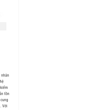
n nhân
 hệ
 kiểm
ẫn tồn
 cung
. Với