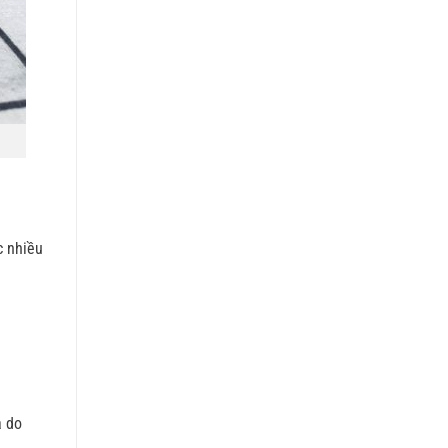
c nhiều
à do