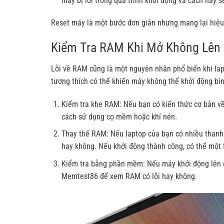
máy bị lỗi trong quá trình khởi động và cách này s
Reset máy là một bước đơn giản nhưng mang lại hiệu 
Kiểm Tra RAM Khi Mở Không Lên
Lỗi về RAM cũng là một nguyên nhân phổ biến khi la
tương thích có thể khiến máy không thể khởi động bì
Kiểm tra khe RAM: Nếu bạn có kiến thức cơ bản v
cách sử dụng cọ mềm hoặc khí nén.
Thay thế RAM: Nếu laptop của bạn có nhiều than
hay không. Nếu khởi động thành công, có thể một 
Kiểm tra bằng phần mềm: Nếu máy khởi động lên 
Memtest86 để xem RAM có lỗi hay không.