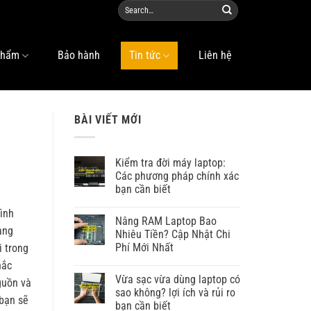
phẩm
Bảo hành
Tin tức
Liên hệ
BÀI VIẾT MỚI
Kiểm tra đời máy laptop:
Các phương pháp chính xác
bạn cần biết
ình
Nâng RAM Laptop Bao
àng
Nhiêu Tiền? Cập Nhật Chi
Phí Mới Nhất
i trong
hắc
Vừa sạc vừa dùng laptop có
guồn và
sao không? lợi ích và rủi ro
 bạn sẽ
bạn cần biết