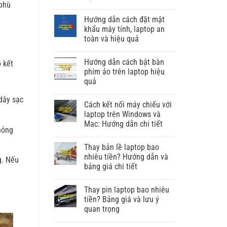
 phù
Hướng dẫn cách đặt mật
khẩu máy tính, laptop an
toàn và hiệu quả
Hướng dẫn cách bật bàn
 kết
phím ảo trên laptop hiệu
quả
dây sạc
Cách kết nối máy chiếu với
laptop trên Windows và
Mac: Hướng dẫn chi tiết
hỏng
Thay bản lề laptop bao
nhiêu tiền? Hướng dẫn và
g. Nếu
bảng giá chi tiết
Thay pin laptop bao nhiêu
tiền? Bảng giá và lưu ý
quan trọng