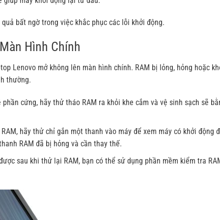
ẽ giúp máy khởi động lại từ đầu.
quả bất ngờ trong việc khắc phục các lỗi khởi động.
 Màn Hình Chính
ptop Lenovo mở không lên màn hình chính. RAM bị lỏng, hỏng hoặc k
nh thường.
ề phần cứng, hãy thử tháo RAM ra khỏi khe cắm và vệ sinh sạch sẽ bằ
h RAM, hãy thử chỉ gắn một thanh vào máy để xem máy có khởi động 
thanh RAM đã bị hỏng và cần thay thế.
được sau khi thử lại RAM, bạn có thể sử dụng phần mềm kiểm tra RA