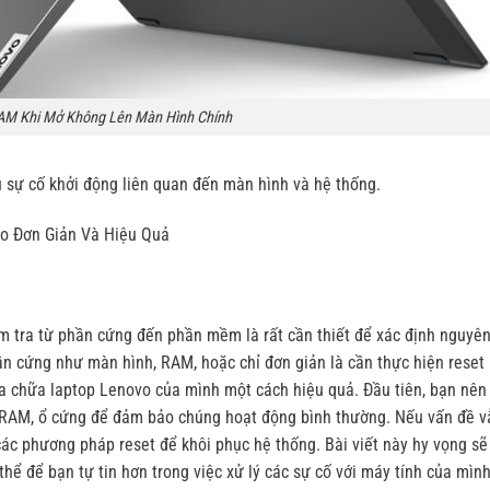
AM Khi Mở Không Lên Màn Hình Chính
u sự cố khởi động liên quan đến màn hình và hệ thống.
o Đơn Giản Và Hiệu Quả
iểm tra từ phần cứng đến phần mềm là rất cần thiết để xác định nguyê
hần cứng như màn hình, RAM, hoặc chỉ đơn giản là cần thực hiện reset
ửa chữa laptop Lenovo của mình một cách hiệu quả. Đầu tiên, bạn nên
ư RAM, ổ cứng để đảm bảo chúng hoạt động bình thường. Nếu vấn đề v
các phương pháp reset để khôi phục hệ thống. Bài viết này hy vọng sẽ
hể để bạn tự tin hơn trong việc xử lý các sự cố với máy tính của mình