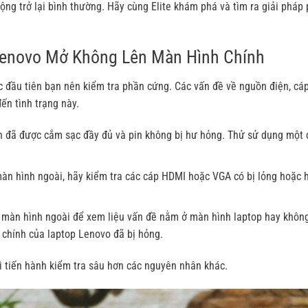
 động trở lại bình thường. Hãy cùng
Elite
khám phá và tìm ra giải pháp
Lenovo Mở Không Lên Màn Hình Chính
 đầu tiên bạn nên kiểm tra phần cứng. Các vấn đề về nguồn điện, cáp
ến tình trạng này.
n đã được cắm sạc đầy đủ và pin không bị hư hỏng. Thử sử dụng một 
àn hình ngoài, hãy kiểm tra các cáp HDMI hoặc VGA có bị lỏng hoặc 
t màn hình ngoài để xem liệu vấn đề nằm ở màn hình laptop hay khôn
 chính của laptop Lenovo đã bị hỏng.
hi tiến hành kiểm tra sâu hơn các nguyên nhân khác.