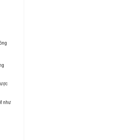
hông
ng
được
M như