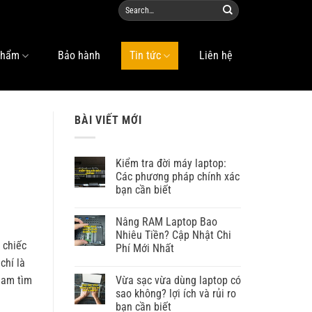
phẩm
Bảo hành
Tin tức
Liên hệ
BÀI VIẾT MỚI
Kiểm tra đời máy laptop:
Các phương pháp chính xác
bạn cần biết
Nâng RAM Laptop Bao
Nhiêu Tiền? Cập Nhật Chi
 chiếc
Phí Mới Nhất
chí là
Vừa sạc vừa dùng laptop có
 Nam
tìm
sao không? lợi ích và rủi ro
bạn cần biết