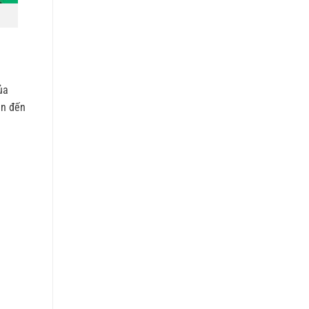
ủa
ên đến