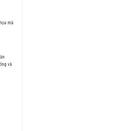
ồ họa mà
màn
hóng và