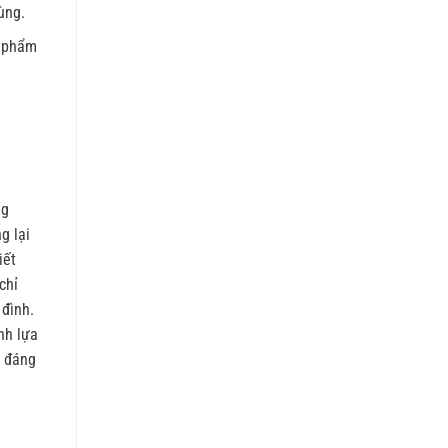
ùng.
n phẩm
ng
g lại
iết
chỉ
 đình.
nh lựa
u đáng