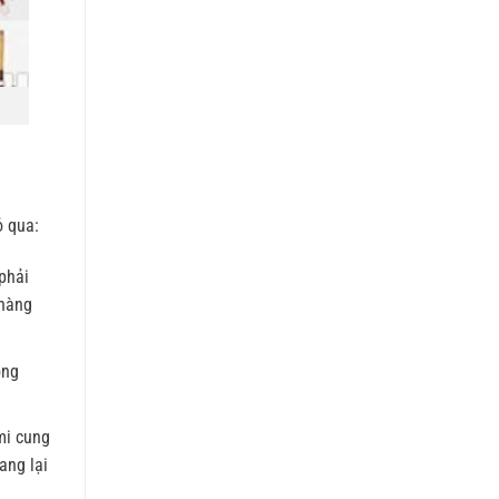
ỏ qua:
phải
 hàng
ông
mi cung
ang lại