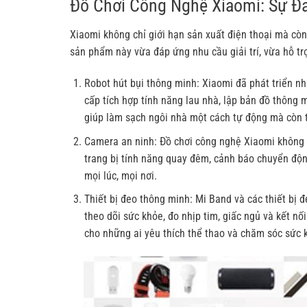
Đồ Chơi Công Nghệ Xiaomi: Sự Đ
Xiaomi không chỉ giới hạn sản xuất điện thoại mà cò
sản phẩm này vừa đáp ứng nhu cầu giải trí, vừa hỗ tr
Robot hút bụi thông minh: Xiaomi đã phát triển n
cấp tích hợp tính năng lau nhà, lập bản đồ thông 
giúp làm sạch ngôi nhà một cách tự động mà còn t
Camera an ninh: Đồ chơi công nghệ Xiaomi không
trang bị tính năng quay đêm, cảnh báo chuyển động
mọi lúc, mọi nơi.
Thiết bị đeo thông minh: Mi Band và các thiết bị
theo dõi sức khỏe, đo nhịp tim, giấc ngủ và kết n
cho những ai yêu thích thể thao và chăm sóc sức 