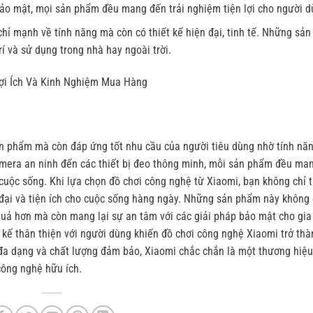
ề bảo mật, mọi sản phẩm đều mang đến trải nghiệm tiện lợi cho người d
chỉ mạnh về tính năng mà còn có thiết kế hiện đại, tinh tế. Những sả
í và sử dụng trong nhà hay ngoài trời.
ợi Ích Và Kinh Nghiệm Mua Hàng
n phẩm mà còn đáp ứng tốt nhu cầu của người tiêu dùng nhờ tính nă
amera an ninh đến các thiết bị đeo thông minh, mỗi sản phẩm đều man
cuộc sống. Khi lựa chọn đồ chơi công nghệ từ Xiaomi, bạn không chỉ t
 đại và tiện ích cho cuộc sống hàng ngày. Những sản phẩm này không 
quả hơn mà còn mang lại sự an tâm với các giải pháp bảo mật cho gia
t kế thân thiện với người dùng khiến đồ chơi công nghệ Xiaomi trở thà
 đa dạng và chất lượng đảm bảo, Xiaomi chắc chắn là một thương hiệ
công nghệ hữu ích.