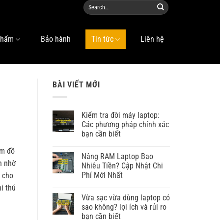
phẩm
Bảo hành
Tin tức
Liên hệ
BÀI VIẾT MỚI
Kiểm tra đời máy laptop:
Các phương pháp chính xác
bạn cần biết
ẩm đồ
Nâng RAM Laptop Bao
n nhờ
Nhiêu Tiền? Cập Nhật Chi
Phí Mới Nhất
h cho
i thú
Vừa sạc vừa dùng laptop có
sao không? lợi ích và rủi ro
bạn cần biết