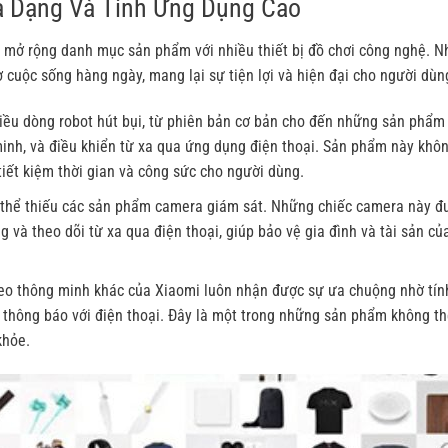
a Dạng Và Tính Ứng Dụng Cao
n mở rộng danh mục sản phẩm với nhiều thiết bị đồ chơi công nghệ. 
ợ cuộc sống hàng ngày, mang lại sự tiện lợi và hiện đại cho người dùn
hiều dòng robot hút bụi, từ phiên bản cơ bản cho đến những sản phẩm
minh, và điều khiển từ xa qua ứng dụng điện thoại. Sản phẩm này khôn
iết kiệm thời gian và công sức cho người dùng.
 thể thiếu các sản phẩm camera giám sát. Những chiếc camera này đ
 và theo dõi từ xa qua điện thoại, giúp bảo vệ gia đình và tài sản củ
 đeo thông minh khác của Xiaomi luôn nhận được sự ưa chuộng nhờ tí
ối thông báo với điện thoại. Đây là một trong những sản phẩm không th
khỏe.