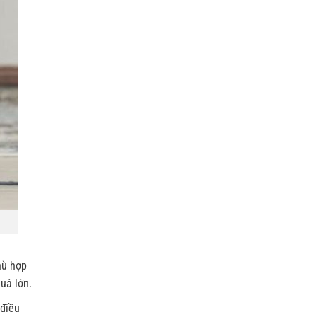
hù hợp
uá lớn.
 điều