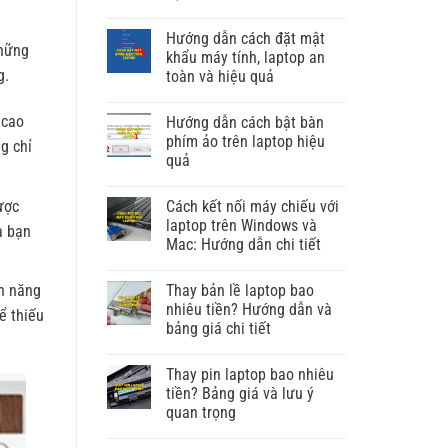
Hướng dẫn cách đặt mật
Những
khẩu máy tính, laptop an
g.
toàn và hiệu quả
 cao
Hướng dẫn cách bật bàn
phím ảo trên laptop hiệu
g chỉ
quả
Cách kết nối máy chiếu với
ược
laptop trên Windows và
a bạn
Mac: Hướng dẫn chi tiết
Thay bản lề laptop bao
nh năng
nhiêu tiền? Hướng dẫn và
ể thiếu
bảng giá chi tiết
Thay pin laptop bao nhiêu
tiền? Bảng giá và lưu ý
quan trọng