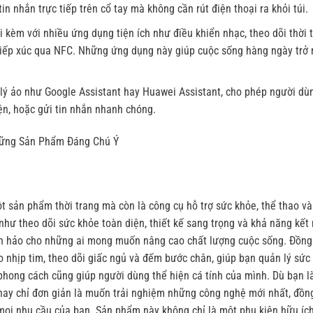
in nhắn trực tiếp trên cổ tay mà không cần rút điện thoại ra khỏi túi.
èm với nhiều ứng dụng tiện ích như điều khiển nhạc, theo dõi thời ti
 tiếp xúc qua NFC. Những ứng dụng này giúp cuộc sống hàng ngày trở
ợ lý ảo như Google Assistant hay Huawei Assistant, cho phép người dù
iện, hoặc gửi tin nhắn nhanh chóng.
hững Sản Phẩm Đáng Chú Ý
t sản phẩm thời trang mà còn là công cụ hỗ trợ sức khỏe, thể thao và
 như theo dõi sức khỏe toàn diện, thiết kế sang trọng và khả năng kết 
àn hảo cho những ai mong muốn nâng cao chất lượng cuộc sống. Đồng
 nhịp tim, theo dõi giấc ngủ và đếm bước chân, giúp bạn quản lý sức
 phong cách cũng giúp người dùng thể hiện cá tính của mình. Dù bạn l
hay chỉ đơn giản là muốn trải nghiệm những công nghệ mới nhất, đồn
mọi nhu cầu của bạn. Sản phẩm này không chỉ là một phụ kiện hữu íc