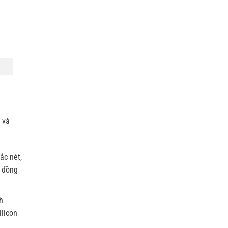
 và
ắc nét,
n đồng
h
ilicon