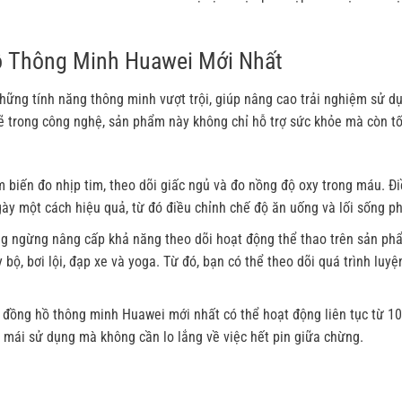
ồ Thông Minh Huawei Mới Nhất
ững tính năng thông minh vượt trội, giúp nâng cao trải nghiệm sử d
 trong công nghệ, sản phẩm này không chỉ hỗ trợ sức khỏe mà còn tố
 biến đo nhịp tim, theo dõi giấc ngủ và đo nồng độ oxy trong máu. Đ
ày một cách hiệu quả, từ đó điều chỉnh chế độ ăn uống và lối sống p
ng ngừng nâng cấp khả năng theo dõi hoạt động thể thao trên sản ph
ộ, bơi lội, đạp xe và yoga. Từ đó, bạn có thể theo dõi quá trình luyệ
, đồng hồ thông minh Huawei mới nhất có thể hoạt động liên tục từ 1
i mái sử dụng mà không cần lo lắng về việc hết pin giữa chừng.