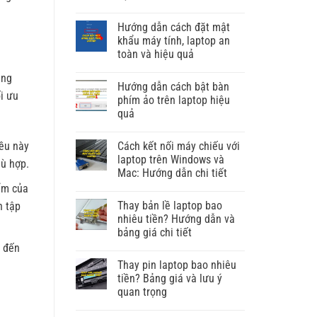
Hướng dẫn cách đặt mật
khẩu máy tính, laptop an
toàn và hiệu quả
ụng
Hướng dẫn cách bật bàn
i ưu
phím ảo trên laptop hiệu
quả
Cách kết nối máy chiếu với
iều này
laptop trên Windows và
hù hợp.
Mac: Hướng dẫn chi tiết
ẩm của
Thay bản lề laptop bao
n tập
nhiêu tiền? Hướng dẫn và
bảng giá chi tiết
0 đến
Thay pin laptop bao nhiêu
tiền? Bảng giá và lưu ý
quan trọng