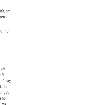
ết, tìm
 nên
ng thực
 kết
nối
 hồ này
 khỏe
à người
g hồ
h mà