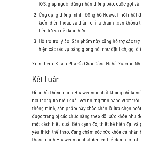
iOS, giúp người dùng nhận thông báo, cuộc gọi và t
Ứng dụng thông minh: Đồng hồ Huawei mới nhất đi k
kiếm điện thoại, và thậm chí là thanh toán không
tiện lợi và dễ dàng hơn.
Hỗ trợ trợ lý ảo: Sản phẩm này cũng hỗ trợ các tr
hiện các tác vụ bằng giọng nói như đặt lịch, gọi đ
Xem thêm:
Khám Phá Đồ Chơi Công Nghệ Xiaomi: N
Kết Luận
Đồng hồ thông minh Huawei mới nhất
không chỉ là mộ
nối thông tin hiệu quả. Với những tính năng vượt trội
thông minh, sản phẩm này chắc chắn là lựa chọn ho
được trang bị các chức năng theo dõi sức khỏe như đo
một cách hiệu quả. Bên cạnh đó, thiết kế hiện đại và
yêu thích thể thao, đang chăm sóc sức khỏe cá nhân 
thông minh Huawei mới nhất đều có thể đáp ứng tốt 