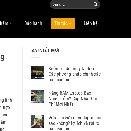
phẩm
Bảo hành
Tin tức
Liên hệ
BÀI VIẾT MỚI
ng
Kiểm tra đời máy laptop:
Các phương pháp chính xác
bạn cần biết
Nâng RAM Laptop Bao
Nhiêu Tiền? Cập Nhật Chi
ng lĩnh
Phí Mới Nhất
ch hợp
 nâng
Vừa sạc vừa dùng laptop có
hám
sao không? lợi ích và rủi ro
bạn cần biết
ợng